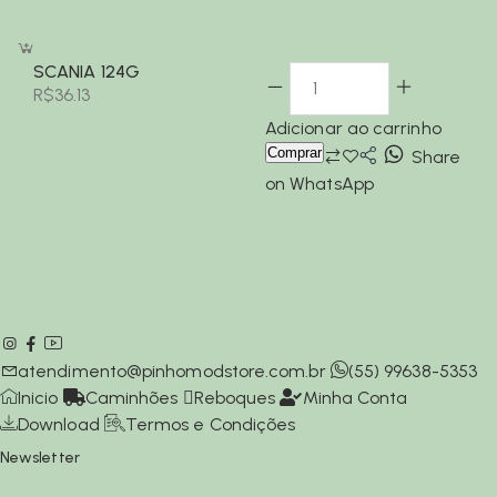
SCANIA 124G
R$
36.13
Adicionar ao carrinho
Comprar
Share
on WhatsApp
atendimento@pinhomodstore.com.br
(55) 99638-5353
Inicio
Caminhões
Reboques
Minha Conta
Download
Termos e Condições
Newsletter