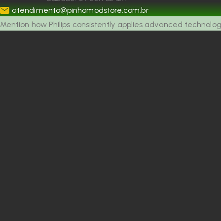
atendimento@pinhomodstore.com.br
Mention how Philips consistently applies advanced technology