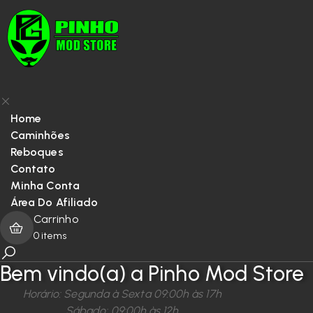
Home
Caminhões
Reboques
Contato
Minha Conta
Área Do Afiliado
Carrinho
0
items
Bem vindo(a) a Pinho Mod Store
Horário: Segunda à Sexta 09:00h às 17h
Sábado: 09:00h às 12h